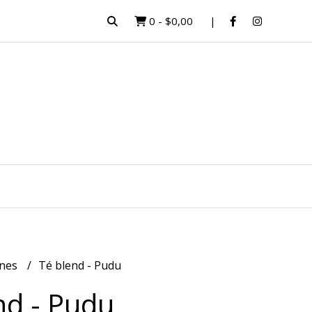
0
-
$0,00
ones
Té blend - Pudu
nd - Pudu