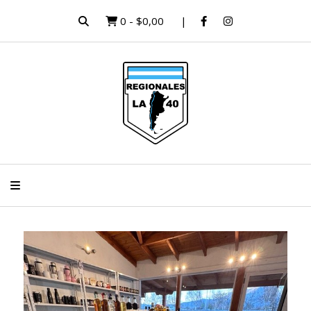
0
-
$0,00