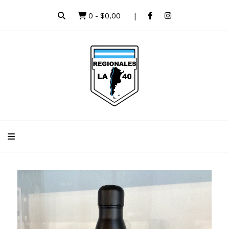
0
-
$0,00