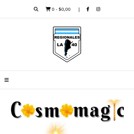
0
-
$0,00