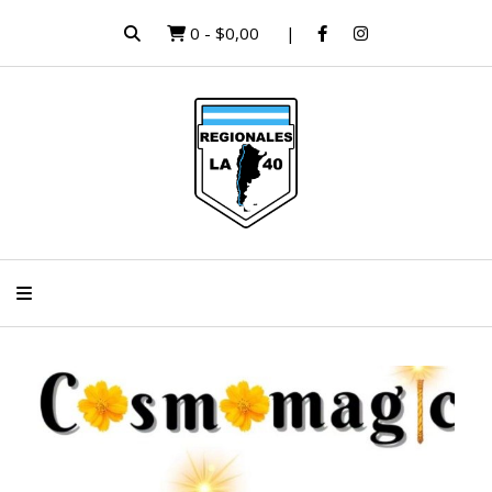
0
-
$0,00