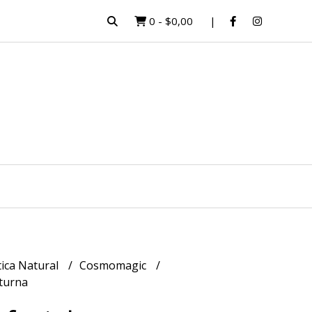
0
-
$0,00
ica Natural
Cosmomagic
cturna