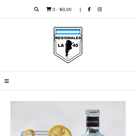
0
-
$0,00