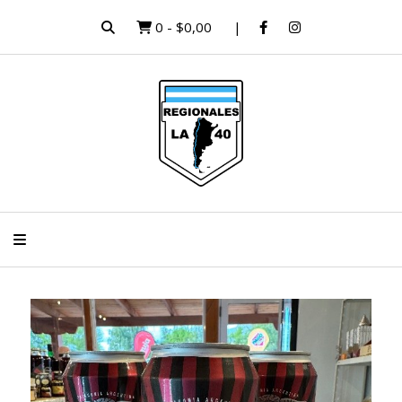
0
-
$0,00