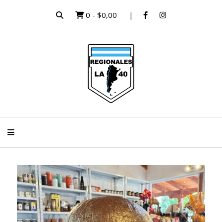
0
-
$0,00