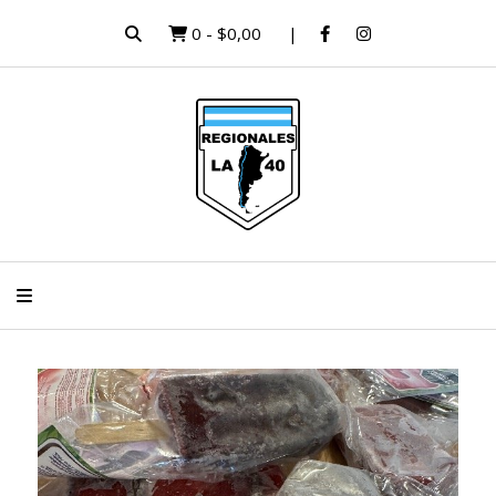
0
-
$0,00